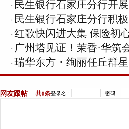
民生银行石家庄分行开展
民生银行石家庄分行积极
红歌快闪进大集 保险初
广州塔见证！茉香·华筑
瑞华东方・绚丽任丘群星