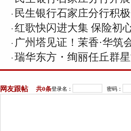
民生银行石家庄分行积极
红歌快闪进大集 保险初
广州塔见证！茉香·华筑
瑞华东方・绚丽任丘群星