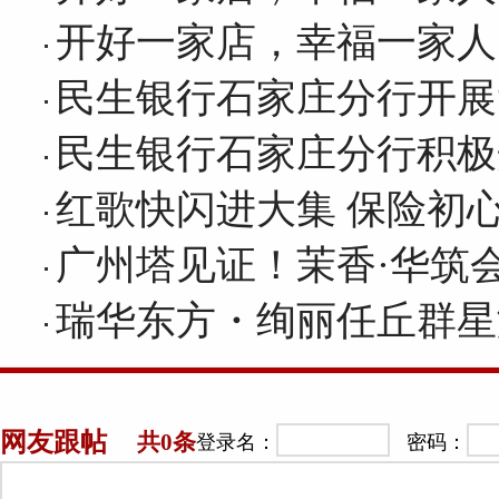
开好一家店，幸福一家人
民生银行石家庄分行开展
民生银行石家庄分行积极
红歌快闪进大集 保险初
广州塔见证！茉香·华筑
瑞华东方・绚丽任丘群星