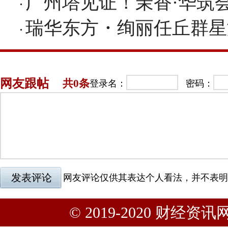
广州塔见证！茉香·华筑
瑞华东方・绚丽任丘群星
© 2019-2020 财经