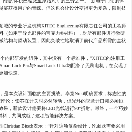
Lock Ultra门锁的体积已缩减至原始尺寸的三分之一。“新电子门锁的体
越能获得用户的青睐。但这也会让设计变得更为复杂，限制技
专业研发机构XITEC Engineering有限责任公司的工程师
料（如用于导光部件的宝克力®材料），对所有部件进行微型
械结构与驱动装置，因此突破性地取消了前代产品所需的盒状
包含约60个内部研发的组件，其中没有一个标准件，”XITEC的注册工
mart Lock Pro与Smart Lock Ultra均配备了无刷电机，在实现了
更加快速。
散射，是本次设计面临的主要挑战。毕竟Nuki明确要求，标志性的
程悖论：锁芯在开关时必然转动，但光环的视觉开口却必须恒
果，新款设计需要将LED光线进行90°折射。最终，一个巧妙
材料，共同成就了这项智能解决方案。
stian Bitsch表示：“针对这项复杂设计，Nuki既需要采用