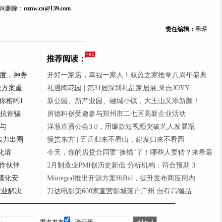
间删除：
uznw.cn@139.com
责任编辑：
墨琛
推荐阅读：
高度，神券
开好一家店，幸福一家人！双盈之家推拿八周年盛典
解决方案重
礼遇陶花园 | 第31届深圳礼品家居展,来自JOYY
你相约1
新公园、新产业园、融城小镇，大王山又添新颜！
对抗诈骗
房德科创受邀参与郑州市二七区高新企业活动
析与
洋葱直播公会3.0，用爆款短视频突破艺人发展瓶
实力出圈
慢赏东方 | 五岳归来不看山，建发归来不看园
净化溶
今天，你的房贷合同要"换锚"了！哪些人要转？来看最
作伙伴
2月制造业PMI创历史新低 分析机构：符合预期 3
规模化安
Mintegral推出开源方案HiBid，提升发布商应用内
行业解决
万达电影第600家直营影城落户广州 自有高端品