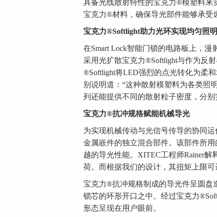
具备光线散射特性的宝克力®模塑料来
宝克力®材料，确保导光部件能够承受
宝克力
®Softlight
助力光环实现均匀照
在Smart Lock智能门锁的电路板
采用光扩散宝克力®Softlight与
®Softlight将LED强烈的点光转化
别说明道：“这种散射模塑料为各类照
列还能提供不同的散射粒子密度，分别
宝克力
®
抗冲规格赋能机械导光
为实现机械传动与光信号传导的协同运作，
金属嵌件的独立混合部件。该部件所用
越的导光性能。XITEC工程师Rain
荷。而根据我们的设计，其扭矩上限可达
宝克力®抗冲规格制成的导光件呈圆盘
锁芯的环形开口之中。经过宝克力®Sof
形态呈现在用户眼前。