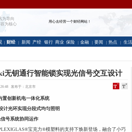
讯为导向
用心去经营一个财经网站！
容为核心
观
财经
新闻
产经
银行
商业
保险
金融
要闻
热点
生
|
|
|
|
|
|
ki无钥通行智能锁实现光信号交互设计
 12:26:48 发布于：北京市
内置创新机电一体化系统
设计光环实现分段式均匀照明
光信号系统协同运作
锁在罗姆PLEXIGLAS®宝克力®模塑料的支持下焕新登场，融合了小巧