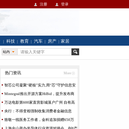
注册
登录
活
科技
教育
汽车
房产
家居
|
|
|
|
|
站内
热门资讯
More
智芯公司凝聚“硬核”实力,用“芯”守护信息安
全
Mintegral推出开源方案HiBid，提升发布商
应用内头部竞价
万达电影第600家直营影城落户广州 自有高
端品牌PRIME
央行：不得变相强制收集消费者金融信息
致敬一线医务工作者，金科追加捐赠650万
上海金山举办半导体行业资源对接会，创8产