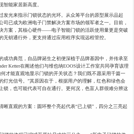
现智能家居新高度。
通过发光来指示门锁状态的光环。从众筹平台的原型展示品起
公司已成为欧洲电子门禁解决方案市场的领军者之一。目前，
解决方案，其核心硬件——电子智能门锁的活跃使用量更是突破
宿的无钥通行外，更支持通过应用程序实现远程管控。
达的成功典范，自品牌诞生之初便深植于品牌基因中，并传承至
Alexander Ketter在阐述他们与维也纳EOOS设计工作室共同孕育该理
如何才能直观地显示门锁的开关状态？我们既不愿采用千篇一
的灯光信号。”其原因在于，根据用户的理解，红色和绿色会
上锁，也可能代表可自在通行。更何况，色盲人群很难分辨这
清晰直观的方案：圆环整个亮起代表“已上锁”，四分之三亮起