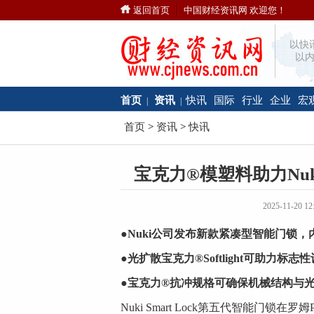
返回首页
中国财经资讯网 欢迎您！
以快
以内
首页
资讯
快讯
国际
行业
企业
宏
|
|
首页
>
资讯
>
快讯
宝克力®模塑料助力Nu
2025-11-20
●Nuki
公司发布新款紧凑型智能门锁，
●
光扩散宝克力
®Softlight
可助力标志性
●
宝克力
®
抗冲规格可确保机械结构与
Nuki Smart Lock第五代智能门