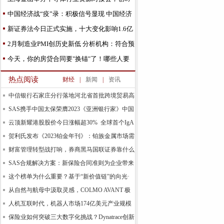
业云助力“云
中国经济战“疫”录：积极信号显现 中国经济
稳步复苏
新证券法今日正式实施，十大变化影响1.6亿
股民！"全新"A股
2月制造业PMI创历史新低 分析机构：符合预
期 3月有望回
今天，你的房贷合同要"换锚"了！哪些人要
转？来看最全攻略
热点阅读
财经
|
新闻
|
资讯
中信银行石家庄分行落地河北省首批跨境贸易高
水平
SAS携手中国太保荣膺2023《亚洲银行家》中国
合规
云顶新耀港股股价今日涨幅超30% 全球首个IgA
肾
贺利氏发布《2023铂金年刊》：铂族金属市场需
求预计
财富管理转型战打响，券商黑马国联证券靠什么
领跑基
SAS合规解决方案：新保险合同准则为企业带来
新的机
这个榜单为什么重要？基于“新价值链”的向光·
易善
从自然与航母中汲取灵感，COLMO AVANT 极
境空调自由
人机互联时代，机器人市场174亿美元产业规模
背后的
保险业如何突破三大数字化挑战？Dynatrace创新