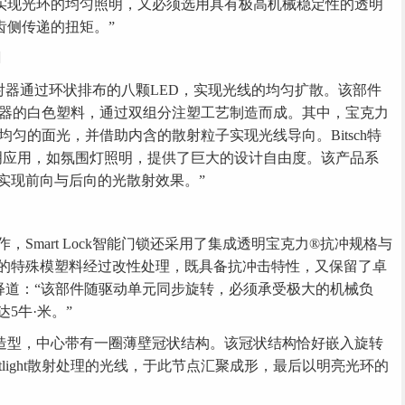
实现光环的均匀照明，又必须选用具有极高机械稳定性的透明
齿侧传递的扭矩。”
明
上，漫射器通过环状排布的八颗LED，实现光线的均匀扩散。该部件
作为反射器的白色塑料，通过双组分注塑工艺制造而成。其中，宝克力
为柔和均匀的面光，并借助内含的散射粒子实现光线导向。Bitsch特
明应用，如氛围灯照明，提供了巨大的设计自由度。该产品系
实现前向与后向的光散射效果。”
Smart Lock智能门锁还采用了集成透明宝克力®抗冲规格与
的特殊模塑料经过改性处理，既具备抗冲击特性，又保留了卓
er解释道：“该部件随驱动单元同步旋转，必须承受极大的机械负
5牛·米。”
造型，中心带有一圈薄壁冠状结构。该冠状结构恰好嵌入旋转
tlight散射处理的光线，于此节点汇聚成形，最后以明亮光环的