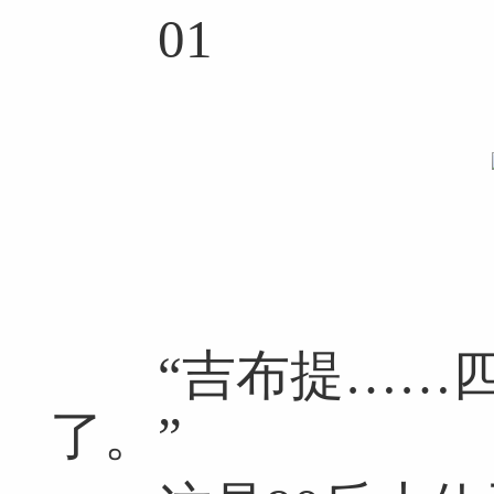
01
“吉布提……四
了。”