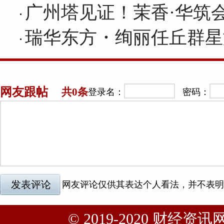
广州塔见证！茉香·华筑
瑞华东方・绚丽任丘群星
© 2019-2020 财经