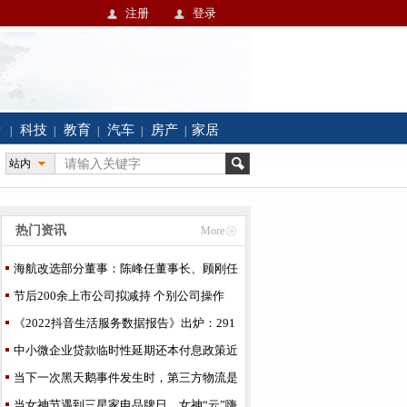
注册
登录
活
科技
教育
汽车
房产
家居
|
|
|
|
|
站内
热门资讯
More
海航改选部分董事：陈峰任董事长、顾刚任
执行董事长
节后200余上市公司拟减持 个别公司操作
很"奇葩"
《2022抖音生活服务数据报告》出炉：291
万种美食，71万个
中小微企业贷款临时性延期还本付息政策近
期出台
当下一次黑天鹅事件发生时，第三方物流是
否可以做得更好
当女神节遇到三星家电品牌日，女神“云”嗨