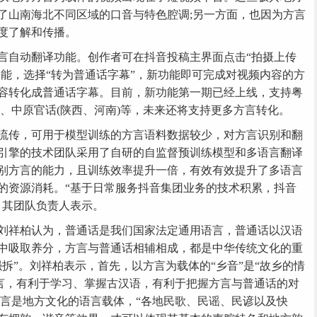
了山南海北不同区域的口音与特色腔调;另一方面，也因为方言
度了解和传播。
自动翻译功能。创作者可在抖音投稿主界面点击“拍摄上传
功能，选择“转为普通话字幕”，新功能即可完成对视频内容的方
容转化成普通话字幕。目前，新功能第一期已经上线，支持粤
川)、中原官话(陕西、河南)等，未来还将支持更多方言转化。
传，可用于模型训练的方言语料数据较少，对方言识别和翻
引擎的技术团队采用了自研的自监督预训练模型和多语言翻译
别方言的能力，且训练效率提升一倍，有效有效提升了多语言
的资源消耗。“基于日常服务抖音集团业务的技术积累，抖音
，其团队负责人表示。
祥柏认为，普通话是我们国家法定通用语言，普通话以汉语
中吸取养分，方言与普通话相辅相成，都是中华传统文化的重
拆”。刘祥柏表示，首先，以方言为载体的“乡音”是“故乡的情
方言，有利于学习、掌握古汉语，有利于把握方言与普通话的对
方言是地方文化的语言载体，“各地民歌、民谣、民谚以及快