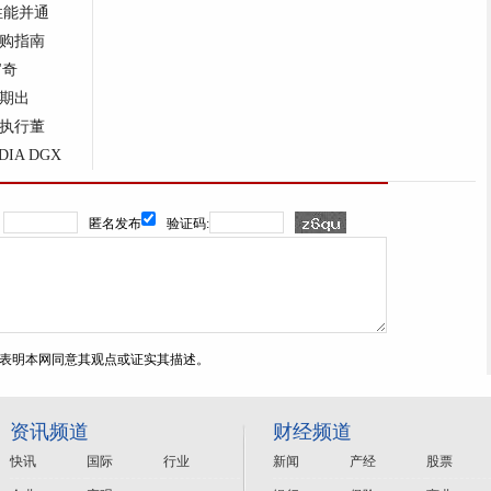
性能并通
购指南
"奇
期出
执行董
IA DGX
：
匿名发布
验证码:
表明本网同意其观点或证实其描述。
资讯频道
财经频道
快讯
国际
行业
新闻
产经
股票