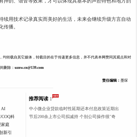
有押韵、谐音等效果，才可以体现其基本的声腔特色和地方韵
续用技术记录真实而美好的生活，未来会继续升级方言自动
化传播。
内容，均转载自其它媒体，转载目的在于传递更多信息，并不代表本网赞同其观点和对
间删除：
uznw.cn@139.com
责任编辑：
墨琛
推荐阅读：
 AI
中小微企业贷款临时性延期还本付息政策近期出
UCOQ科
节后200余上市公司拟减持 个别公司操作很"奇
型家庭
创新引