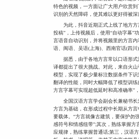
特色的视频，一方面让广大用户欣赏到
识别的天然障碍，使其难以更好得被深
为此，抖音近期正式上线了地方方言
投稿”，上传视频后，使用“自动字幕”
言语音自动识别，并将视频里的方言内
语、闽语、吴语(上海)、西南官话(四
据悉，由于各地方言常以口语形式流
译都提出了很大挑战。对此，来自火山
模型，实现了极少量标注数据条件下识
翻译的性能，同时大幅降低了模型训练
方言字幕可实现超低延时和高准确率”
全国汉语方言学会副会长兼秘书长刘
方言为基础，在形成过程中长期从方言
要载体。“方言就像古建筑，要保护勿强
感符号和情感纽带”;其次，熟练掌握
应规律，熟练掌握普通话;第三，汉语