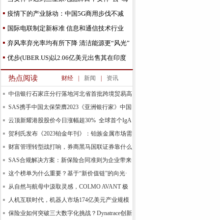
购的时刻到了
疫情下的产业脉动：中国5G商用步伐不减
国际电联制定新标准 信息和通信技术行业
2030年温室气
弃风率弃光率均有所下降 清洁能源更“风光”
优步(UBER.US)以2.06亿美元出售其在印度
Uber Eats外卖
热点阅读
财经
|
新闻
|
资讯
中信银行石家庄分行落地河北省首批跨境贸易高
水平
SAS携手中国太保荣膺2023《亚洲银行家》中国
合规
云顶新耀港股股价今日涨幅超30% 全球首个IgA
肾
贺利氏发布《2023铂金年刊》：铂族金属市场需
求预计
财富管理转型战打响，券商黑马国联证券靠什么
领跑基
SAS合规解决方案：新保险合同准则为企业带来
新的机
这个榜单为什么重要？基于“新价值链”的向光·
易善
从自然与航母中汲取灵感，COLMO AVANT 极
境空调自由
人机互联时代，机器人市场174亿美元产业规模
背后的
保险业如何突破三大数字化挑战？Dynatrace创新