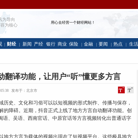
讯为导向
用心去经营一个财经网站！
容为核心
观
财经
新闻
产经
银行
商业
保险
金融
要闻
热点
生
|
|
|
|
|
|
动翻译功能，让用户“听”懂更多方言
 10:05:38 发布于：北京市
域历史、文化和习俗可以以短视频的形式制作、传播与保存，
解的障碍。近期，抖音正式上线了地方方言自动翻译功能。创
、闽语、吴语、西南官话、中原官话等方言视频转化出普通话字
地方方言为载体的视频出现在了短视频平台。这些极具地方