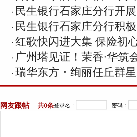
民生银行石家庄分行开展
民生银行石家庄分行积极
红歌快闪进大集 保险初
广州塔见证！茉香·华筑
瑞华东方・绚丽任丘群星